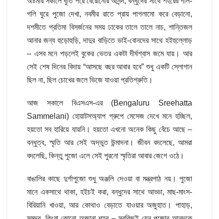
অষ্টমীর সকালে ধুতি পরে বেরোনোর আনন্দ, বন্ধুদের সাথে শহরের গলি-
গলি ঘুরে পুজো দেখা, নবমীর রাতে প্রায় পাগলামো করে বেড়ানো,
দশমীতে প্রতিমা বিসর্জনের সময় ঢাকের তালে তালে নাচ, শান্তিজল
আনার জন্য হুড়োহুড়ি, দাদুর বাড়িতে ভাই-বোনদের সাথে হইহুল্লোড়
– এসব মনে পড়লেই বুকের ভেতর একটা দীর্ঘশ্বাস জমে যায়। আর
সেই শেষ দিনের বিদায় “আসছে বছর আবার হবে” শুধু একটি স্লোগান
ছিল না, ছিল চোখের জলে ভিজে যাওয়া প্রতিশ্রুতি।
আজ সকালে বিএসএস-এর (Bengaluru Sreehatta
Sammelani) হোয়াটসঅ্যাপ গ্রুপে মেসেজ দেখে মনে হচ্ছিল,
হয়তো সব হারিয়ে যায়নি। হয়তো এখনো অনেক কিছু বেঁচে আছে –
বন্ধুত্ব, স্মৃতি আর সেই অদ্ভুত উন্মাদনা। জীবন বদলেছে, আমরা
বদলেছি, কিন্তু পুজো এলে সেই পুরনো স্মৃতিরা আবার জেগে ওঠে।
বাঙালির কাছে দুর্গাপুজো শুধু অঞ্জলি দেওয়া বা মন্ত্রপাঠ নয়। পুজো
মানে একসাথে থাকা, হইচই করা, বন্ধুদের সাথে আড্ডা, মাছ-মাংস-
বিরিয়ানি খাওয়া, আর কোথাও বেড়াতে যাওয়ার অজুহাত। পাহাড়,
সমুদ্র, কিংবা কোনো অজানা শহর – সবকিছুই যেন পুজোর আনন্দকে