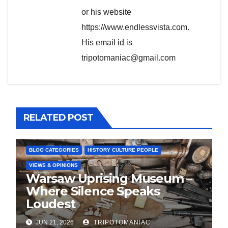
or his website
https://www.endlessvista.com.
His email id is
tripotomaniac@gmail.com
RELATED POST
BLOG CATEGORIES
HISTORY CULTURE PEOPLE
VIEWS & OPINIONS
Warsaw Uprising Museum –
Where Silence Speaks
Loudest
JUN 21, 2026
TRIPOTOMANIAC