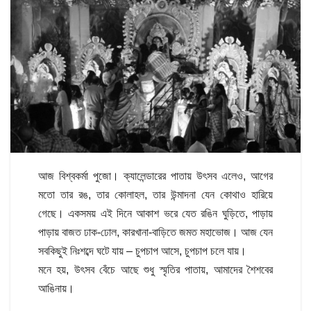
আজ বিশ্বকর্মা পুজো। ক্যালেন্ডারের পাতায় উৎসব এলেও, আগের
মতো তার রঙ, তার কোলাহল, তার উন্মাদনা যেন কোথাও হারিয়ে
গেছে। একসময় এই দিনে আকাশ ভরে যেত রঙিন ঘুড়িতে, পাড়ায়
পাড়ায় বাজত ঢাক-ঢোল, কারখানা-বাড়িতে জমত মহাভোজ। আজ যেন
সবকিছুই নিঃশব্দে ঘটে যায় – চুপচাপ আসে, চুপচাপ চলে যায়।
মনে হয়, উৎসব বেঁচে আছে শুধু স্মৃতির পাতায়, আমাদের শৈশবের
আঙিনায়।