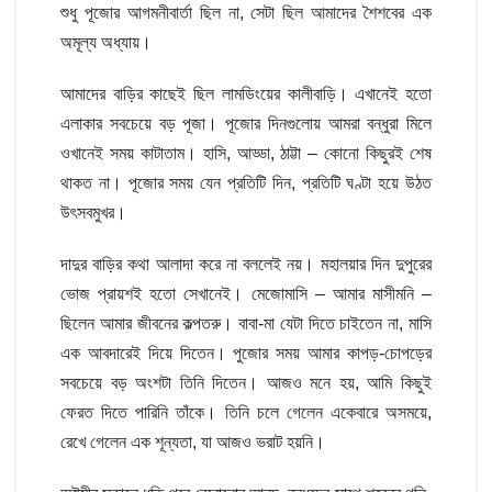
শুধু পূজোর আগমনীবার্তা ছিল না, সেটা ছিল আমাদের শৈশবের এক
অমূল্য অধ্যায়।
আমাদের বাড়ির কাছেই ছিল লামডিংয়ের কালীবাড়ি। এখানেই হতো
এলাকার সবচেয়ে বড় পূজা। পূজোর দিনগুলোয় আমরা বন্ধুরা মিলে
ওখানেই সময় কাটাতাম। হাসি, আড্ডা, ঠাট্টা – কোনো কিছুরই শেষ
থাকত না। পূজোর সময় যেন প্রতিটি দিন, প্রতিটি ঘণ্টা হয়ে উঠত
উৎসবমুখর।
দাদুর বাড়ির কথা আলাদা করে না বললেই নয়। মহালয়ার দিন দুপুরের
ভোজ প্রায়শই হতো সেখানেই। মেজোমাসি – আমার মাসীমনি –
ছিলেন আমার জীবনের কল্পতরু। বাবা-মা যেটা দিতে চাইতেন না, মাসি
এক আবদারেই দিয়ে দিতেন। পুজোর সময় আমার কাপড়-চোপড়ের
সবচেয়ে বড় অংশটা তিনি দিতেন। আজও মনে হয়, আমি কিছুই
ফেরত দিতে পারিনি তাঁকে। তিনি চলে গেলেন একেবারে অসময়ে,
রেখে গেলেন এক শূন্যতা, যা আজও ভরাট হয়নি।