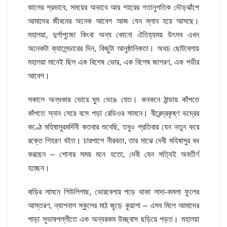
কালের প্রভাবে, সময়ের অভাবে আর শহরের গতানুগতিক দৌড়ঝাঁপে
আমাদের জীবনের অনেক আবেগ আজ যেন ম্লান হয়ে আসছে।
মহালয়া, দুর্গাপুজো কিংবা অন্য কোনো ঐতিহ্যময় উৎসব এখন
অনেকটা ক্যালেন্ডারের দিন, কিছুটা আনুষ্ঠানিকতা। অথচ ছোটবেলায়
মহালয়া মানেই ছিল এক বিশেষ ভোর, এক বিশেষ জাগরণ, এক গভীর
আবেগ।
সকালে অন্ধকার ভোরে ঘুম ভেঙে যেত। কনকনে ঠান্ডায় কাঁপতে
কাঁপতে স্নান সেরে বসে পড়া রেডিওর সামনে। বীরেন্দ্রকৃষ্ণ ভদ্রের
কণ্ঠে মহিষাসুরমর্দিনী কতবার শুনেছি, তবুও প্রতিবার যেন নতুন করে
রক্তে শিহরণ বইত। চারপাশে নীরবতা, তার মাঝে দেবী মহিষাসুর বধ
করছেন – শোনার সময় মনে হতো, দেবী যেন সত্যিই অবতীর্ণ
হচ্ছেন।
বাড়ির সামনে শিউলিগাছ, ভোরবেলায় পড়ে থাকা সাদা-কমলা ফুলের
আস্তরণ, ন্যাশনাল স্কুলের মাঠ জুড়ে কুয়াশা – এসব মিলে আমাদের
পাড়া সুভাষপল্লীতে এক অন্যরকম উচ্ছ্বাস ছড়িয়ে পড়ত। মহালয়া