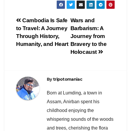
Post
Cambodia Is Safe
Wars and
to Travel: A Journey
Barbarism: A
navigation
Through History,
Journey from
Humanity, and Heart
Bravery to the
Holocaust
By
tripotomaniac
Born at Lumding, a town in
Assam, Anirban spent his
childhood enjoying the
whispering sounds of the woods
and trees, cherishing the flora